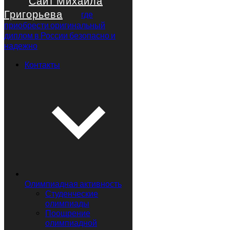
Сайт Михаила
Григорьева
где
приобрести оригинальный
диплом в России безопасно и
надежно
Контакты
Олимпиадная активность
Студенческие
олимпиады
Поощрение
олимпиадной