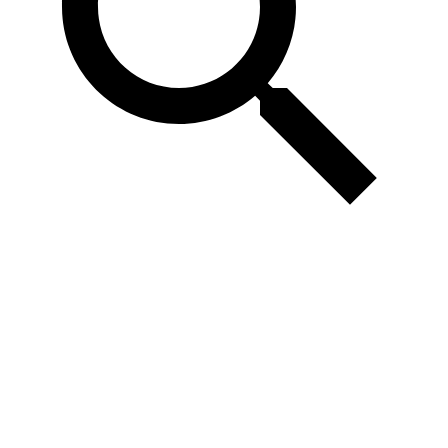
Поощрение
олимпиадной