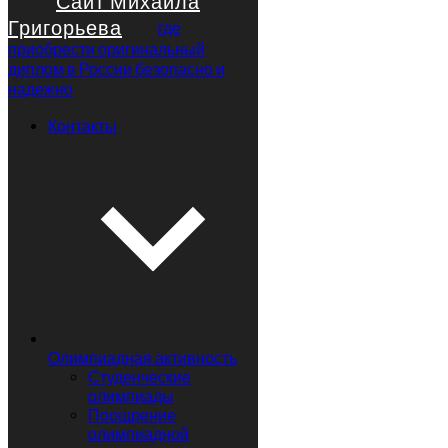
Сайт Михаила
Григорьева
где
приобрести оригинальный
диплом в России безопасно и
надежно
Контакты
Олимпиадная активность
Студенческие
олимпиады
Поощрение
олимпиадной